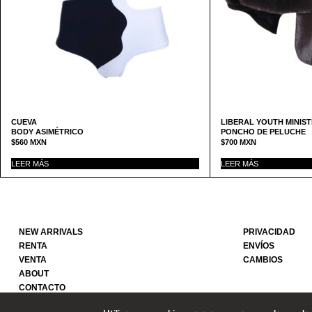
CUEVA
LIBERAL YOUTH MINIS
BODY ASIMÉTRICO
PONCHO DE PELUCHE
$
560
MXN
$
700
MXN
LEER MÁS
LEER MÁS
NEW ARRIVALS
PRIVACIDAD
RENTA
ENVÍOS
VENTA
CAMBIOS
ABOUT
CONTACTO