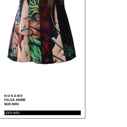
N O N A M E
FALDA ANIME
$
630
MXN
LEER MÁS