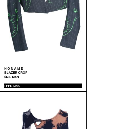
N O N A M E
BLAZER CROP
$
630
MXN
LEER MÁS