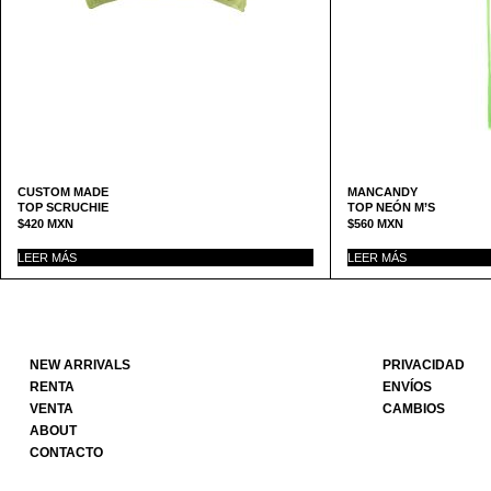
CUSTOM MADE
MANCANDY
TOP SCRUCHIE
TOP NEÓN M’S
$
420
MXN
$
560
MXN
LEER MÁS
LEER MÁS
NEW ARRIVALS
PRIVACIDAD
RENTA
ENVÍOS
VENTA
CAMBIOS
ABOUT
CONTACTO