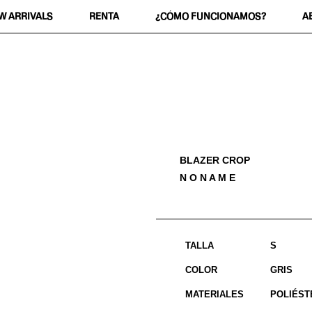
W ARRIVALS
RENTA
¿CÓMO FUNCIONAMOS?
A
BLAZER CROP
N O N A M E
TALLA
S
COLOR
GRIS
MATERIALES
POLIÉST