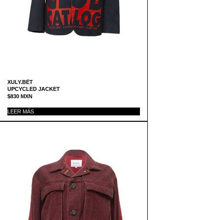
XULY.BËT
UPCYCLED JACKET
$
830
MXN
LEER MÁS