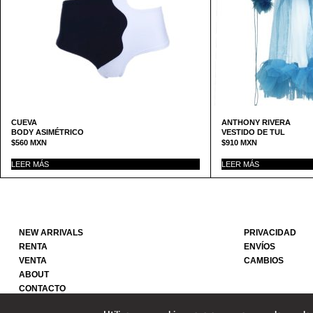
CUEVA
ANTHONY RIVERA
BODY ASIMÉTRICO
VESTIDO DE TUL
$
560
MXN
$
910
MXN
LEER MÁS
LEER MÁS
NEW ARRIVALS
PRIVACIDAD
RENTA
ENVÍOS
VENTA
CAMBIOS
ABOUT
CONTACTO