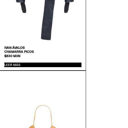
IVAN ÁVALOS
CHAMARRA PICOS
$
830
MXN
LEER MÁS