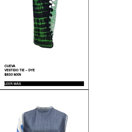
CUEVA
VESTIDO TIE – DYE
$
830
MXN
LEER MÁS