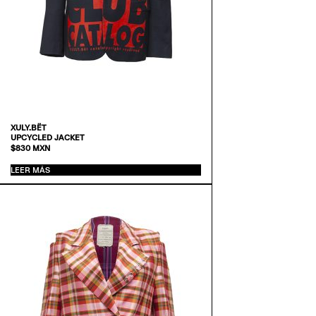
XULY.BËT
UPCYCLED JACKET
$
830
MXN
LEER MÁS