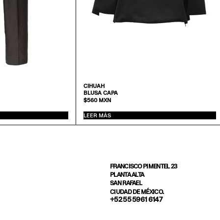
CIHUAH
BLUSA CAPA
$
560
MXN
LEER MÁS
FRANCISCO PIMENTEL 23
PLANTA ALTA
SAN RAFAEL
CIUDAD DE MÉXICO.
+52 55 5961 6147