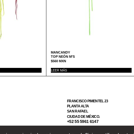
MANCANDY
TOP NEÓN M’S
$
560
MXN
LEER MÁS
FRANCISCO PIMENTEL 23
PLANTA ALTA
SAN RAFAEL
CIUDAD DE MÉXICO.
+52 55 5961 6147