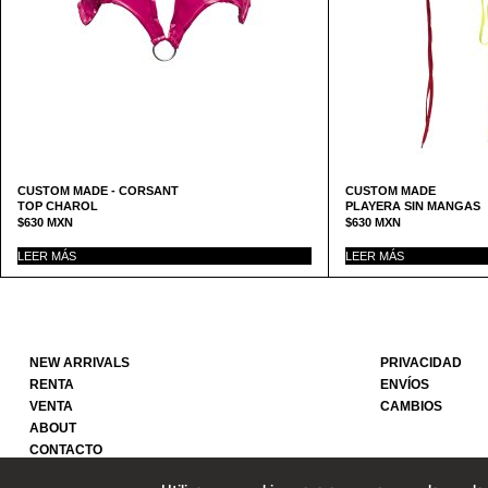
CUSTOM MADE - CORSANT
CUSTOM MADE
TOP CHAROL
PLAYERA SIN MANGAS
$
630
MXN
$
630
MXN
LEER MÁS
LEER MÁS
NEW ARRIVALS
PRIVACIDAD
RENTA
ENVÍOS
VENTA
CAMBIOS
ABOUT
CONTACTO