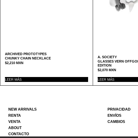
ARCHIVED PROTOTYPES
A. SOCIETY
CHUNKY CHAIN NECKLACE
GLASSES VERN OFFGOD 
$
2,210
MXN
EDITION
$
2,070
MXN
LEER MÁS
LEER MÁS
NEW ARRIVALS
PRIVACIDAD
RENTA
ENVÍOS
VENTA
CAMBIOS
ABOUT
CONTACTO