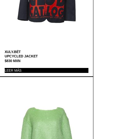
XULY.BËT
UPCYCLED JACKET
$
830
MXN
LEER MÁS