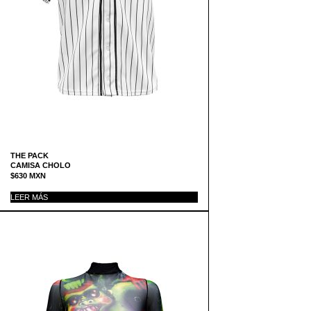
THE PACK
CAMISA CHOLO
$
630
MXN
LEER MÁS