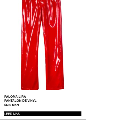
PALOMA LIRA
PANTALÓN DE VINYL
$
630
MXN
LEER MÁS