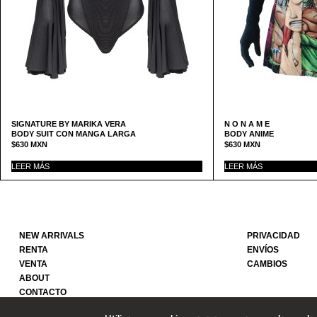
SIGNATURE BY MARIKA VERA
N O N A M E
BODY SUIT CON MANGA LARGA
BODY ANIME
$
630
MXN
$
630
MXN
LEER MÁS
LEER MÁS
NEW ARRIVALS
PRIVACIDAD
RENTA
ENVÍOS
VENTA
CAMBIOS
ABOUT
CONTACTO