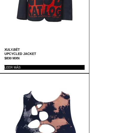
XULY.BËT
UPCYCLED JACKET
$
830
MXN
LEER MÁS