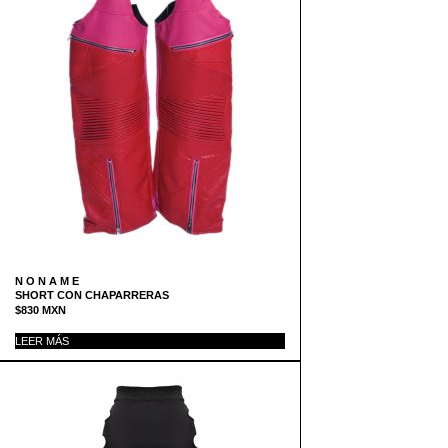
N O N A M E
SHORT CON CHAPARRERAS
$
830
MXN
LEER MÁS