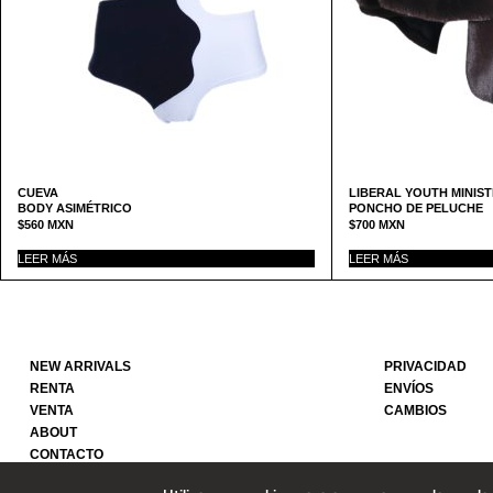
CUEVA
LIBERAL YOUTH MINIS
BODY ASIMÉTRICO
PONCHO DE PELUCHE
$
560
MXN
$
700
MXN
LEER MÁS
LEER MÁS
NEW ARRIVALS
PRIVACIDAD
RENTA
ENVÍOS
VENTA
CAMBIOS
ABOUT
CONTACTO