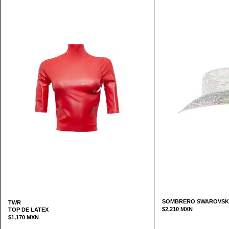
SOMBRERO SWAROVSK
TWR
$
2,210
MXN
TOP DE LATEX
$
1,170
MXN