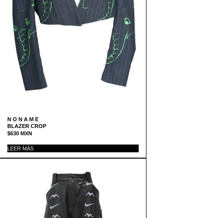
N O N A M E
BLAZER CROP
$
630
MXN
LEER MÁS