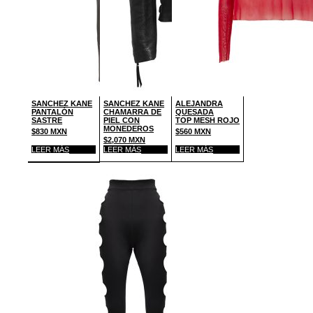
SANCHEZ KANE
SANCHEZ KANE
ALEJANDRA
PANTALÓN
CHAMARRA DE
QUESADA
SASTRE
PIEL CON
TOP MESH ROJO
MONEDEROS
$
830
MXN
$
560
MXN
$
2,070
MXN
LEER MÁS
LEER MÁS
LEER MÁS