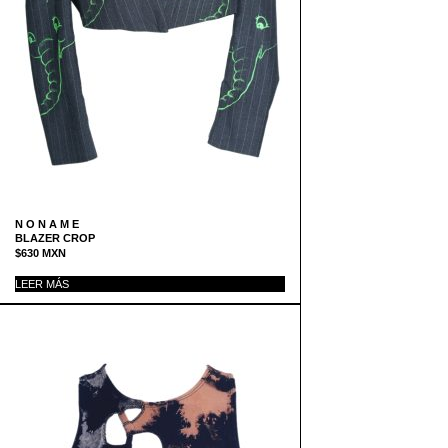
N O N A M E
BLAZER CROP
$
630
MXN
LEER MÁS