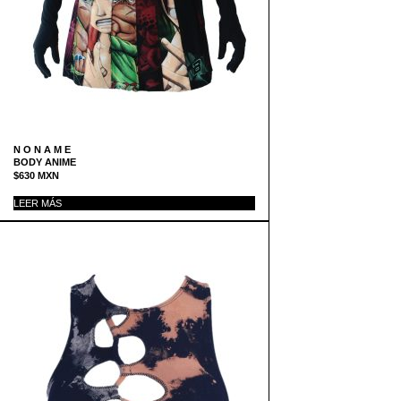
N O N A M E
BODY ANIME
$
630
MXN
LEER MÁS