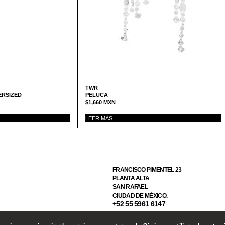
TWR
ERSIZED
PELUCA
$
1,660
MXN
LEER MÁS
FRANCISCO PIMENTEL 23
PLANTA ALTA
SAN RAFAEL
CIUDAD DE MÉXICO.
+52 55 5961 6147