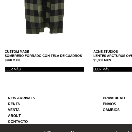
CUSTOM MADE
ACNE STUDIOS
SOMBRERO FORRADO CON TELA DE CUADROS
LENTES ARCTURUS OV
$
760
MXN
$
1,800
MXN
LEER MÁS
LEER MÁS
NEW ARRIVALS
PRIVACIDAD
RENTA
ENVÍOS
VENTA
CAMBIOS
ABOUT
CONTACTO