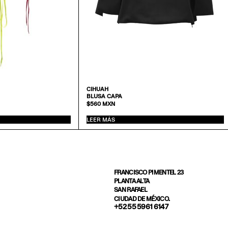
CIHUAH
BLUSA CAPA
$
560
MXN
LEER MÁS
FRANCISCO PIMENTEL 23
PLANTA ALTA
SAN RAFAEL
CIUDAD DE MÉXICO.
+52 55 5961 6147