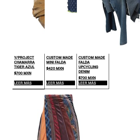
Y/PROJECT
CUSTOM MADE
CUSTOM MADE
CHAMARRA
MINI FALDA
FALDA
TIGER AZUL
UPCYCLING
$
420
MXN
DENIM
$
700
MXN
$
700
MXN
LEER MÁS
LEER MÁS
LEER MÁS