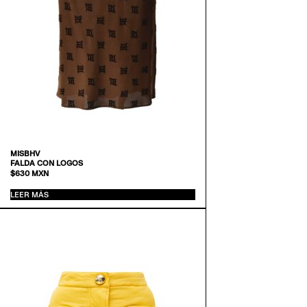
MISBHV
FALDA CON LOGOS
$
630
MXN
LEER MÁS