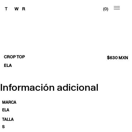
0
CROP TOP
$
630
MXN
ELA
Información adicional
MARCA
ELA
TALLA
S