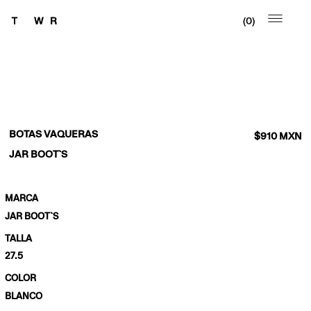
0
BOTAS VAQUERAS
$
910
MXN
JAR BOOT`S
MARCA
JAR BOOT`S
TALLA
27.5
COLOR
BLANCO