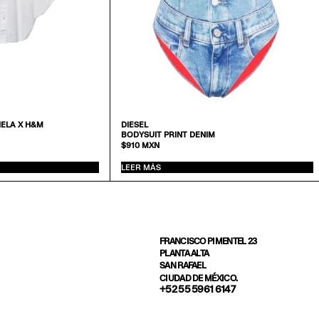
ELA X H&M
DIESEL
BODYSUIT PRINT DENIM
$
910
MXN
LEER MÁS
FRANCISCO PIMENTEL 23
PLANTA ALTA
SAN RAFAEL
CIUDAD DE MÉXICO.
+52 55 5961 6147